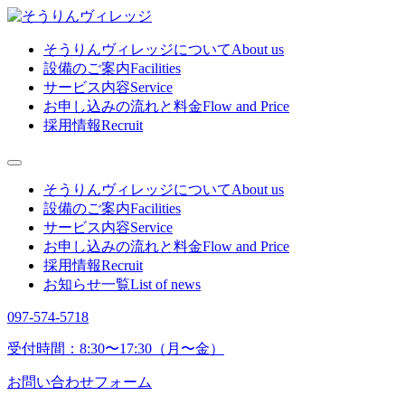
そうりんヴィレッジについて
About us
設備のご案内
Facilities
サービス内容
Service
お申し込みの流れと料金
Flow and Price
採用情報
Recruit
そうりんヴィレッジについて
About us
設備のご案内
Facilities
サービス内容
Service
お申し込みの流れと料金
Flow and Price
採用情報
Recruit
お知らせ一覧
List of news
097-574-5718
受付時間：8:30〜17:30（月〜金）
お問い合わせ
フォーム